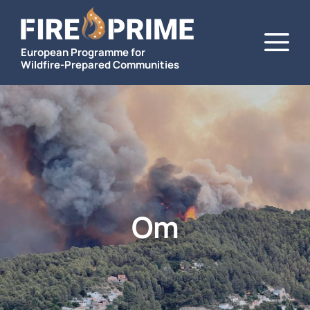
Hoppa
M
till
innehåll
European Programme for
Wildfire-Prepared Communities
Om