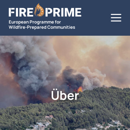
Zum
M
Inhalt
springen
European Programme for
Wildfire-Prepared Communities
Über