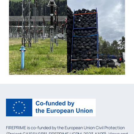
FIREPRIME is co-funded by the European Union Civil Protection
(Project GA101140381, FIREPRIME UCPM-2023-KAPP). Views and