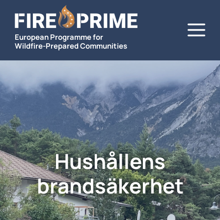
Hoppa
M
till
innehåll
European Programme for
Wildfire-Prepared Communities
Hushållens
brandsäkerhet