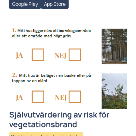
Google Play
App Store
Självutvärdering av risk för
vegetationsbrand