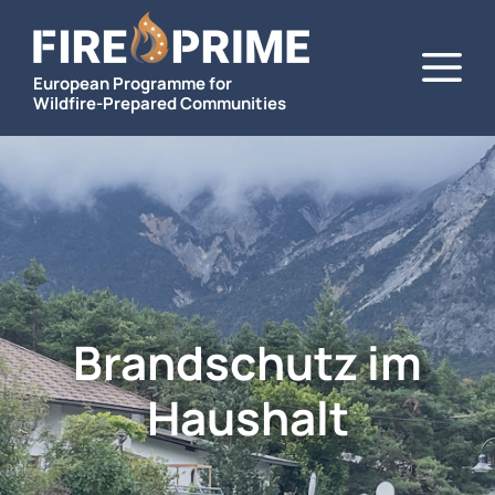
Zum
M
Inhalt
springen
European Programme for
Wildfire-Prepared Communities
Brandschutz im
Haushalt